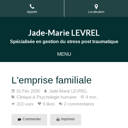
Appeler
Localisation
Jade-Marie LEVREL
Spécialisée en gestion du stress post traumatique
MENU
L'emprise familiale
01 Fév 2026
Jade-Marie LEVREL
Clinique & Psychologie humaine
4 min.
313 vues
6 likes
2 commentaires
Commenter
Imprimer