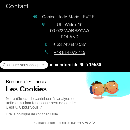
Contact
Cabinet Jade-Marie LEVREL
UL. Widok 10
00-023
WARSZAWA
POLAND
+ 33 749 889 937
+48 514 072 419
Du
Lundi
au
Vendredi
de
8h
à
19h30
©2026 Jade-Marie LEVREL - Praticienne spécialisée dans la
prise en charge du stress post-traumatique.
Plan du site
Mentions légales