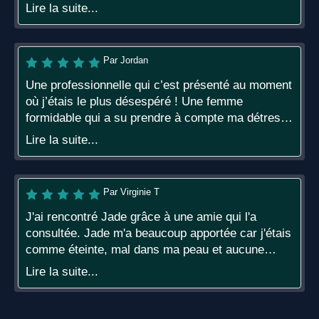
de nos séances. Je sais que si je suis à l'endroit
Lire la suite...
où je suis aujourd'hui c'est en partie grâce à elle.
Je suis allée la voir en pensant savoir ce qui
n'allait pas j'ai plus appris sur moi en quelques
Par Jordan
mois qu'en plusieurs années avec des
"professionnels" qui disait comprendre ce que je
Une professionnelle qui c’est présenté au moment
vivais en tant que force de l'ordre. Merci pour tout
où j’étais le plus désespéré ! Une femme
Madame. Et collègue n'hésitez pas à vous confier
formidable qui a su prendre à compte ma détresse
à cette personne merveilleuse rien ne transpirera
et adapter un suivis qui m’a très vite permis de
Lire la suite...
de vos séances.
progresser et de me sentir mieux. Un
professionnalisme irréprochable tant dans la
disponibilité que dans l’arrangement des rendez-
Par Virginie T
vous. Je conseille fortement cette praticienne.
J'ai rencontré Jade grâce à une amie qui l'a
consultée. Jade m'a beaucoup apportée car j'étais
comme éteinte, mal dans ma peau et aucune
confiance en moi. Grâce à elle maintenant, je
Lire la suite...
souris à la vie. Ce fut une très belle rencontre,
Jade vous écoute et fait preuve de beaucoup
d'empathie et prend son temps d'être avec vous.