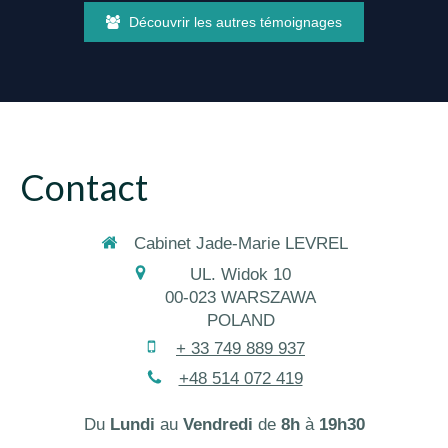
J'ai fait des séances d'hypnothérapie qui m'ont
Découvrir les autres témoignages
permises de me faire respecter et de bien choisir
mes relations. Je vous remercie infiniment de
m'avoir rendue plus forte, d'avoir un regard
éclairée sur la vie et d'avancer en toute sérénité.
Je recommande cette excellente thérapeute.
Merci merci Jade
Contact
Cabinet Jade-Marie LEVREL
UL. Widok 10
00-023
WARSZAWA
POLAND
+ 33 749 889 937
+48 514 072 419
Du
Lundi
au
Vendredi
de
8h
à
19h30