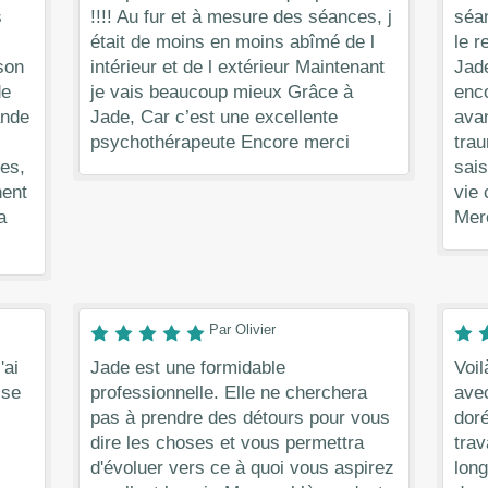
s
!!!! Au fur et à mesure des séances, j
séan
était de moins en moins abîmé de l
le r
son
intérieur et de l extérieur Maintenant
Jade
de
je vais beaucoup mieux Grâce à
enco
ande
Jade, Car c’est une excellente
avan
psychothérapeute Encore merci
trau
es,
sais
hent
vie
a
Merc
Par Olivier
'ai
Jade est une formidable
Voil
 se
professionnelle. Elle ne cherchera
avec
pas à prendre des détours pour vous
dor
dire les choses et vous permettra
trav
d'évoluer vers ce à quoi vous aspirez
lon