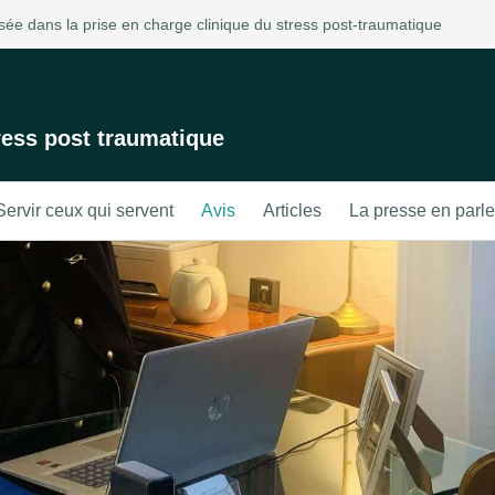
ée dans la prise en charge clinique du stress post-traumatique
ress post traumatique
Servir ceux qui servent
Avis
Articles
La presse en parle