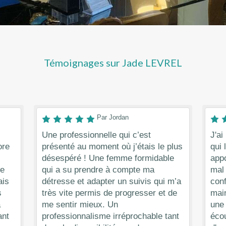
Témoignages sur Jade LEVREL
Par Jordan
Une professionnelle qui c’est
J'ai
ore
présenté au moment où j’étais le plus
qui 
désespéré ! Une femme formidable
appo
 e
qui a su prendre à compte ma
mal
ais
détresse et adapter un suivis qui m’a
conf
s
très vite permis de progresser et de
main
à
me sentir mieux. Un
une 
ant
professionnalisme irréprochable tant
écou