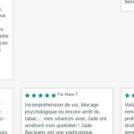
beso
,
ous
s.
Cette
 ces
e
Par Marie T.
r
Incompréhension de soi, blocage
Voil
e
psychologique ou encore arrêt du
reme
z-
tabac… mes séances avec Jade ont
pro
amélioré mon quotidien ! Jade
droi
ours
Becquety est une sophrologue
tem