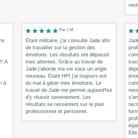
rest
Par J.M.
ns
Étant militaire, j'ai consulté Jade afin
Jad
de travailler sur la gestion des
prof
émotions. Les résultats ont dépassé
comp
!! A
mes attentes. Grâce au travail de
trav
Jade j'aborde ma vie sous un angle
depu
nouveau. Étant HPI j'ai toujours eut
éno
n à
du mal à gérer mes émotions. Le
cons
travail de Jade me permet aujourd'hui
ress
d'y réussir sereinement. Les
s'am
résultats se ressentent sur le plan
rec
professionnel et personnel.
form
prof
éga
Ell