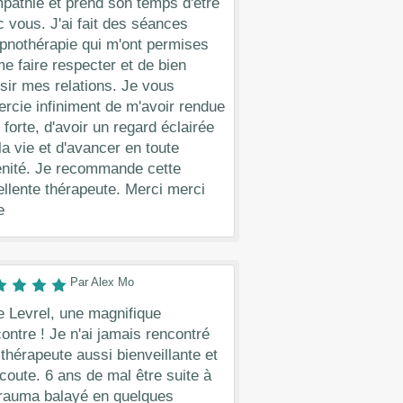
pathie et prend son temps d'être
 vous. J'ai fait des séances
pnothérapie qui m'ont permises
e faire respecter et de bien
sir mes relations. Je vous
rcie infiniment de m'avoir rendue
 forte, d'avoir un regard éclairée
la vie et d'avancer en toute
énité. Je recommande cette
llente thérapeute. Merci merci
e
Par Alex Mo
 Levrel, une magnifique
ontre ! Je n'ai jamais rencontré
thérapeute aussi bienveillante et
écoute. 6 ans de mal être suite à
trauma balayé en quelques