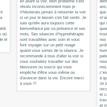
en allant la voir. Mon problème s'est
dema
résolu inconsciemment mais je
ans,
nt
n'hésiterais jamais à retourner la voir
que 
la
si un jour le besoin s'en fait sentir. Je
m’ai
sais qu'elle aura toujours cette
qui 
lité.
bienveillance par sa présence et ses
qua
s où
mots. Ses séances d’hypnothérapie
trou
e et
sont travaillées avec soin et vous
nos 
font voyager sur un petit nuage
prof
quand vous sortez de la séance. Je
huma
recommande à tous d'aller la voir si
pati
vous souhaitez travailler sur des
nous
blessures ou soucis qui vous
moi,
empêche d'être vous-même ou
c’es
d'avancer dans la vie. Encore merci
à qu
à vous !!!
Je 
rec
et 
trav
et m