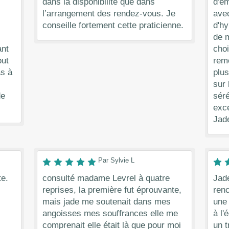
dans la disponibilité que dans
d'em
l’arrangement des rendez-vous. Je
avec
conseille fortement cette praticienne.
d'hy
de m
ant
choi
out
reme
as à
plus
sur 
de
sér
exce
Jad
Par Sylvie L
te.
consulté madame Levrel à quatre
Jade
reprises, la première fut éprouvante,
renc
mais jade me soutenait dans mes
une 
angoisses mes souffrances elle me
à l'
comprenait elle était là que pour moi
un 