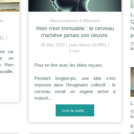
L
ne
Neurosciences & Mémoire
Q
Rien n'est immuable : le cerveau
l
n'achève jamais son oeuvre.
p
REL
06 Déc 2025
Jade-Marie LEVREL
4 min.
ne vie
ut en
é. Rien
Pour en finir avec les idées reçues.
availle,
Pendant longtemps, une idée s’est
imposée dans l’imaginaire collectif : le
cerveau serait un organe arrivé à
maturit...
L
Lire la suite...
I
v