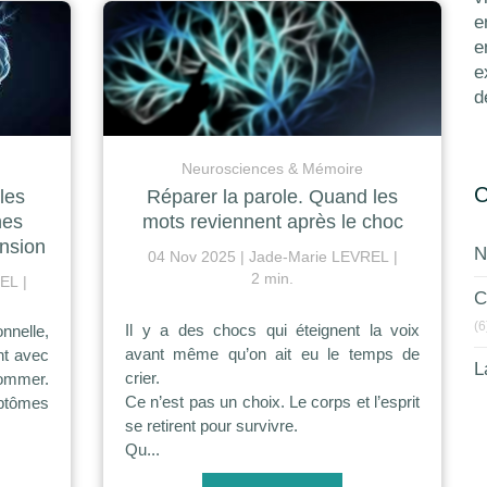
e
e
e
d
Neurosciences & Mémoire
C
les
Réparer la parole. Quand les
nes
mots reviennent après le choc
nsion
N
04 Nov 2025
Jade-Marie LEVREL
2 min.
REL
C
(6
Il y a des chocs qui éteignent la voix
nelle,
avant même qu’on ait eu le temps de
nt avec
L
crier.
nommer.
Ce n’est pas un choix. Le corps et l’esprit
tômes
se retirent pour survivre.
Qu...