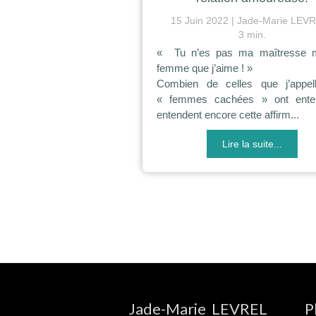
15 Juin 2022
Jade-Marie LEV
3 min.
« Tu n’es pas ma maîtresse m
femme que j’aime ! »
Combien de celles que j’appel
« femmes cachées » ont ente
entendent encore cette affirm...
Lire la suite...
Jade-Marie LEVREL
P