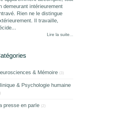
n demeurant intérieurement
ntravé. Rien ne le distingue
xtérieurement. Il travaille,
écide...
Lire la suite...
atégories
eurosciences & Mémoire
(3)
linique & Psychologie humaine
)
a presse en parle
(2)