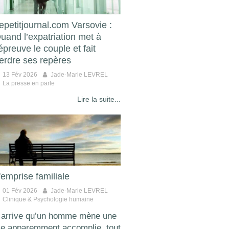
epetitjournal.com Varsovie :
uand l’expatriation met à
’épreuve le couple et fait
erdre ses repères
13 Fév 2026
Jade-Marie LEVREL
La presse en parle
Lire la suite...
'emprise familiale
01 Fév 2026
Jade-Marie LEVREL
Clinique & Psychologie humaine
l arrive qu’un homme mène une
ie apparemment accomplie, tout