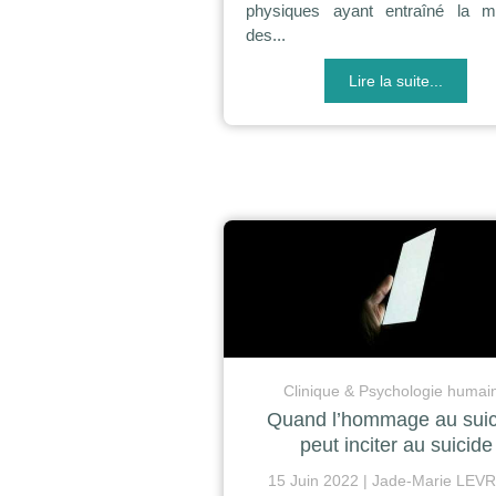
physiques ayant entraîné la m
des...
Lire la suite...
Clinique & Psychologie humai
Quand l’hommage au suic
peut inciter au suicide
15 Juin 2022
Jade-Marie LEV