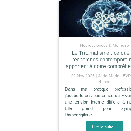
Neurosciences & Mémoire
Le Traumatisme : ce que 
recherches contemporai
apportent à notre compréhe
22 Nov 2025
Jade-Marie LEV
4 min.
Dans ma pratique profession
j’accueille des personnes qui vive
une tension interne difficile à 
Elle prend pour symp
l'hypervigilanc...
Lire la suite...