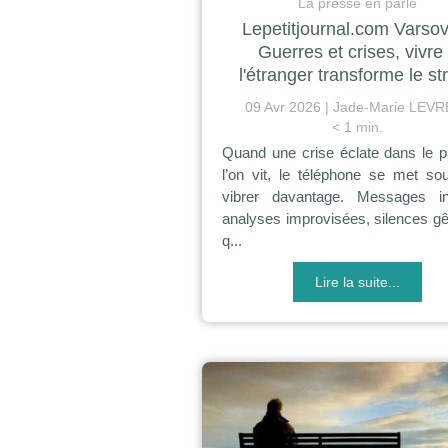
La presse en parle
Lepetitjournal.com Varsov
Guerres et crises, vivre
l'étranger transforme le st
09 Avr 2026
Jade-Marie LEVR
< 1 min.
Quand une crise éclate dans le 
l’on vit, le téléphone se met so
vibrer davantage. Messages inq
analyses improvisées, silences g
q...
Lire la suite...