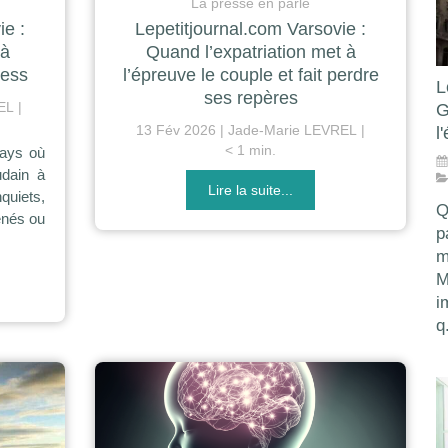
La presse en parle
ie :
Lepetitjournal.com Varsovie :
 à
Quand l’expatriation met à
ress
l’épreuve le couple et fait perdre
L
ses repères
EL
G
13 Fév 2026
Jade-Marie LEVREL
l
< 1 min.
pays où
udain à
Lire la suite...
uiets,
Q
ênés ou
p
m
M
i
q.