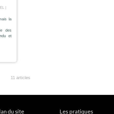
REL
ais la
le des
ndu et
11 articles
lan du site
Les pratiques