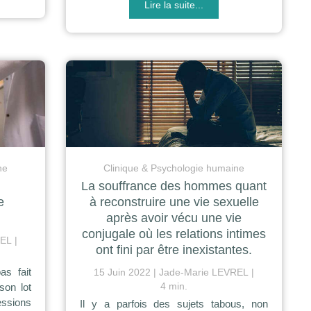
Lire la suite...
ne
Clinique & Psychologie humaine
La souffrance des hommes quant
e
à reconstruire une vie sexuelle
après avoir vécu une vie
conjugale où les relations intimes
REL
ont fini par être inexistantes.
as fait
15 Juin 2022
Jade-Marie LEVREL
4 min.
son lot
essions
Il y a parfois des sujets tabous, non