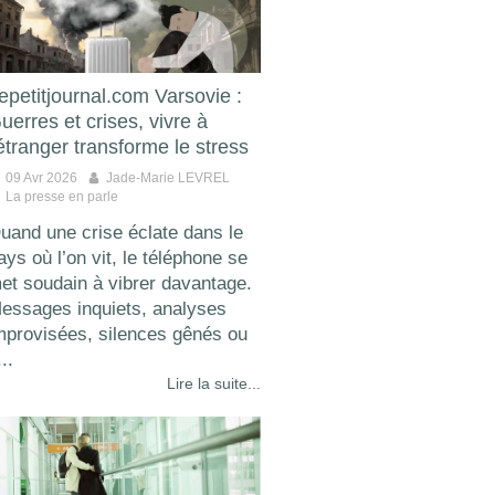
epetitjournal.com Varsovie :
uerres et crises, vivre à
'étranger transforme le stress
09 Avr 2026
Jade-Marie LEVREL
La presse en parle
uand une crise éclate dans le
ays où l’on vit, le téléphone se
et soudain à vibrer davantage.
essages inquiets, analyses
mprovisées, silences gênés ou
..
Lire la suite...