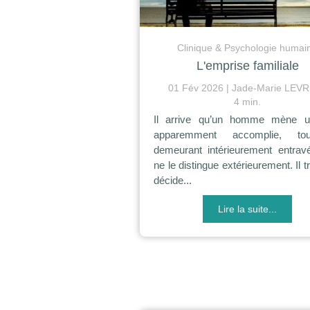
Clinique & Psychologie humai
L'emprise familiale
01 Fév 2026
Jade-Marie LEV
4 min.
Il arrive qu’un homme mène u
apparemment accomplie, to
demeurant intérieurement entrav
ne le distingue extérieurement. Il tr
décide...
Lire la suite...